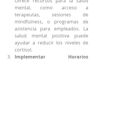
Ofrece recursos para la salud 
mental, como acceso a 
terapeutas, sesiones de 
mindfulness, o programas de 
asistencia para empleados. La 
salud mental positiva puede 
ayudar a reducir los niveles de 
cortisol.
Implementar Horarios 
Flexibles
: Permitir a los 
empleados trabajar con horarios 
flexibles o desde casa puede 
reducir el estrés relacionado con 
el trabajo y el desplazamiento, 
disminuyendo así los niveles de 
cortisol.
Crear un Ambiente de Trabajo 
Positivo
: Fomenta un ambiente 
laboral positivo y de apoyo. Esto 