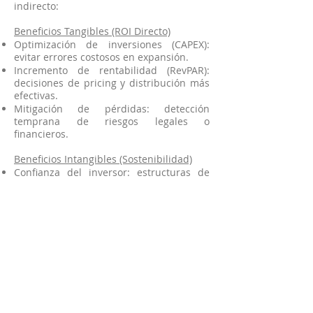
indirecto:
Beneficios Tangibles (ROI Directo)
Optimización de inversiones (CAPEX):
evitar errores costosos en expansión.
Incremento de rentabilidad (RevPAR):
decisiones de pricing y distribución más
efectivas.
Mitigación de pérdidas: detección
temprana de riesgos legales o
financieros.
Beneficios Intangibles (Sostenibilidad)
Confianza del inversor: estructuras de
gobierno sólidas atraen capital y elevan
la valoración.
Cultura de alto rendimiento: eleva la
calidad de la conversación estratégica en
el board.
Legado y sucesión: preparación para
transferencia generacional o venta
exitosa (Exit Strategy).
Invertir en un Consejero Consultivo es
asegurar que cada decisión estratégica