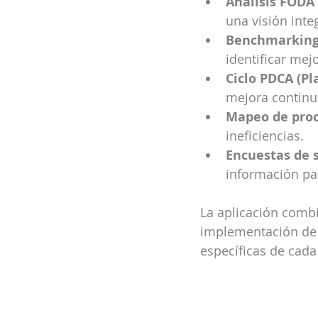
Análisis FODA
una visión inte
Benchmarkin
identificar mej
Ciclo PDCA (Pla
mejora continu
Mapeo de pro
ineficiencias.
Encuestas de s
información para
La aplicación combi
implementación de a
específicas de cada