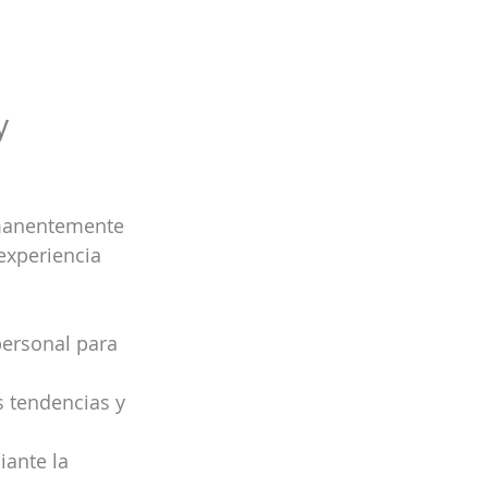
y 
rmanentemente 
experiencia 
personal para 
s tendencias y 
ante la 