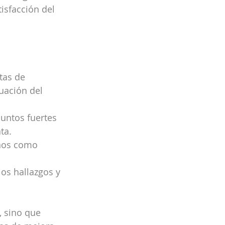
isfacción del 
tas de 
luación del 
puntos fuertes 
ta.
rnos como 
os hallazgos y 
, sino que 