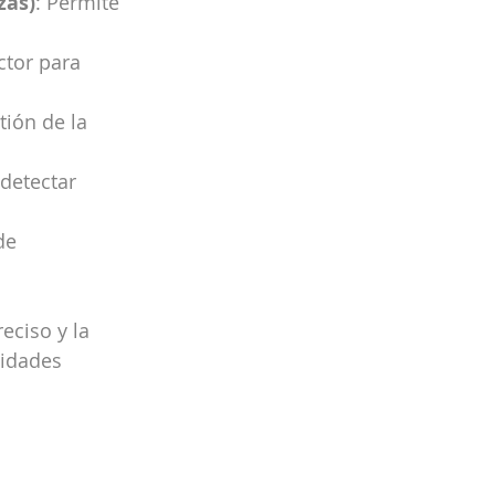
zas)
: Permite 
tor para 
tión de la 
 detectar 
de 
eciso y la 
sidades 