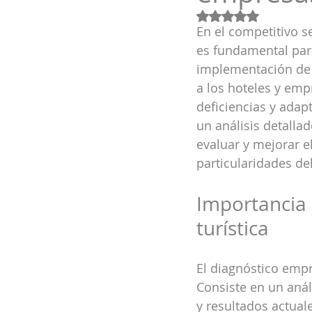
Obtuvo NaN de 5 e
En el competitivo se
es fundamental para
implementación de 
a los hoteles y empr
deficiencias y adap
un análisis detalla
evaluar y mejorar e
particularidades del
Importancia 
turística
El diagnóstico empr
Consiste en un anál
y resultados actuale