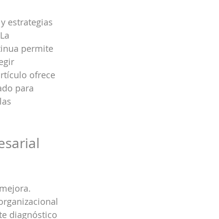
y estrategias 
La 
inua permite 
egir 
tículo ofrece 
ado para 
las 
sarial 
mejora. 
organizacional 
te diagnóstico 