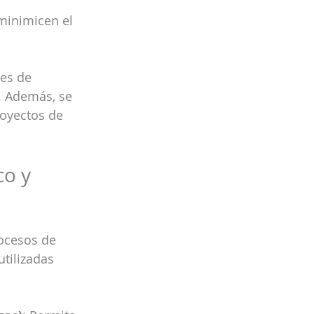
minimicen el 
es de 
. Además, se 
royectos de 
o y 
ocesos de 
tilizadas 