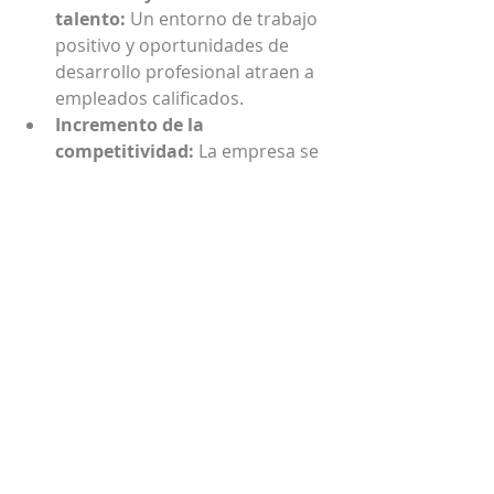
talento:
 Un entorno de trabajo 
positivo y oportunidades de 
desarrollo profesional atraen a 
empleados calificados.
Incremento de la 
competitividad:
 La empresa se 
posiciona mejor en el mercado, 
diferenciándose por su calidad y 
eficiencia.
Estos beneficios son especialmente 
relevantes para hoteles y empresas 
turísticas en México, donde la 
competencia es intensa y la 
demanda de servicios de alta calidad 
es creciente.
Estrategias para 