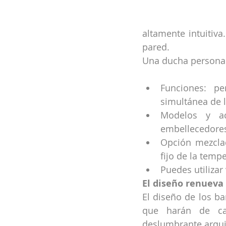
altamente intuitiva
pared.
Una ducha personal
Funciones: pe
simultánea de l
Modelos y ac
embellecedores
Opción mezclad
fijo de la temp
Puedes utilizar
El diseño renueva 
El diseño de los ba
que harán de cad
deslumbrante arquit