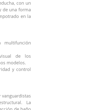
educha, con un 
y de una forma 
mpotrado en la 
multifunción 
isual de los 
nos modelos.
dad y control 
 vanguardistas 
ructural. La 
ección de baño 