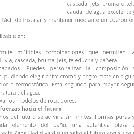
cascada, jets, bruma o tel
caudal de agua excelente 
. Fácil de instalar y mantener mediante un cuerpo e
izable en:
rmite múltiples combinaciones que permiten la 
luvia, cascada, bruma, jets, teleducha y bañera.
abados. Puedes personalizar la composición v
, pudiendo elegir entre cromo y negro mate en algu
or o termostática. Esta segunda para mayor seguri
eratura del agua.
 varios modelos de rociadores.
fuerzas hacia el futuro
ños del futuro se adivina sin límites. Formas puras y
a elemento del baño, una auténtica pieza est
ecta Zaha Hadid ya dio un salto al futuro con su col