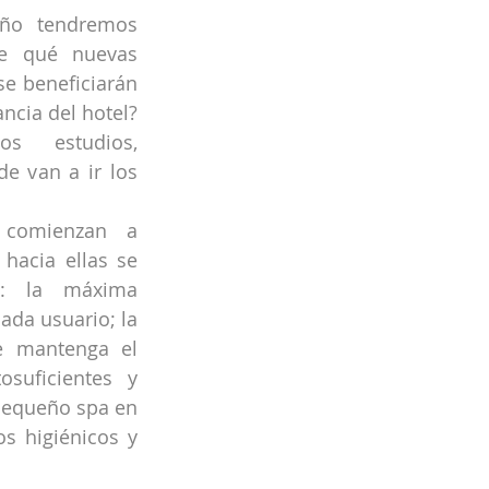
ño tendremos 
e qué nuevas 
se beneficiarán 
ncia del hotel? 
s estudios, 
e van a ir los 
 comienzan a 
hacia ellas se 
s: la máxima 
da usuario; la 
e mantenga el 
suficientes y 
pequeño spa en 
 higiénicos y 