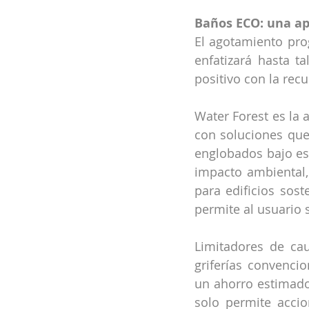
Baños ECO: una ap
El agotamiento prog
enfatizará hasta t
positivo con la rec
Water Forest es la
con soluciones que
englobados bajo es
impacto ambiental,
para edificios sost
permite al usuario 
Limitadores de cau
griferías convenci
un ahorro estimado
solo permite acci