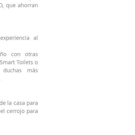
O, que ahorran 
xperiencia al 
ño con otras 
Smart Toilets o 
r duchas más 
.
e la casa para 
l cerrojo para 