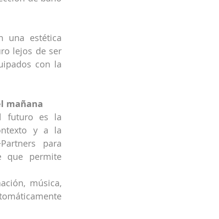
 una estética 
o lejos de ser 
uipados con la 
del mañana
futuro es la 
ntexto y a la 
artners para 
 que permite 
ción, música, 
omáticamente 