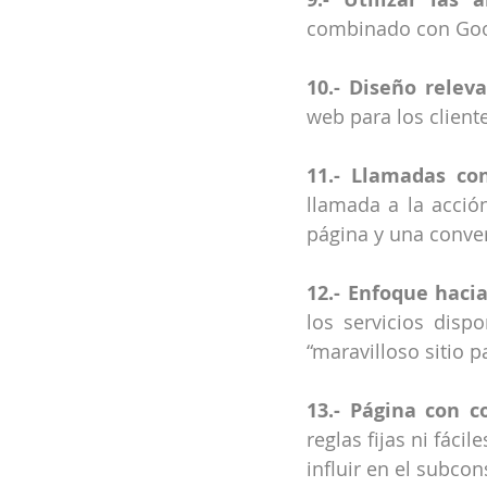
combinado con Goog
10.- Diseño releva
web para los client
11.- Llamadas con
llamada a la acció
página y una convers
12.- Enfoque hacia
los servicios disp
“maravilloso sitio p
13.- Página con co
reglas fijas ni fáci
influir en el subcon