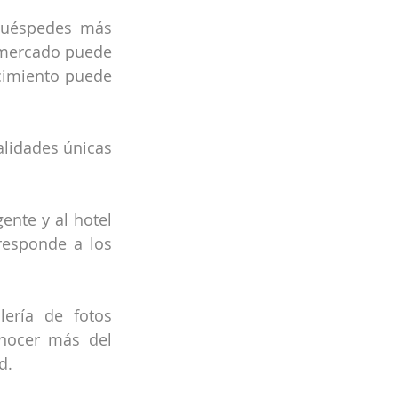
huéspedes más 
 mercado puede 
imiento puede 
alidades únicas 
nte y al hotel 
esponde a los 
ería de fotos 
nocer más del 
d.