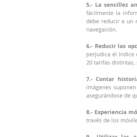
5.- La sencillez a
fácilmente la info
debe reducir a un m
navegación.
6.- Reducir las opc
perjudica el índice
20 tarifas distintas,
7.- Contar histori
imágenes suponen u
asegurándose de que
8.- Experiencia móv
través de los móvil
9.- Utilizar las an