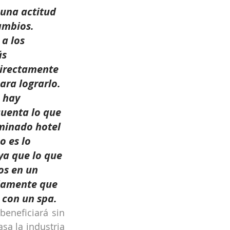
una actitud 
ambios. 
a los 
ás 
directamente 
para lograrlo. 
 hay 
uenta lo que 
minado hotel 
 es lo 
a que lo que 
os en un 
riamente que 
 con un spa.
eneficiará sin 
a la industria 