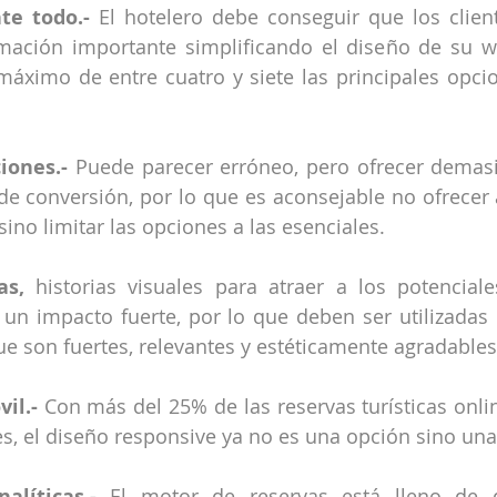
nte todo.-
 El hotelero debe conseguir que los clien
rmación importante simplificando el diseño de su w
áximo de entre cuatro y siete las principales opcio
iones.-
 Puede parecer erróneo, pero ofrecer demas
 de conversión, por lo que es aconsejable no ofrecer a
 sino limitar las opciones a las esenciales.
as,
 historias visuales para atraer a los potenciales
n impacto fuerte, por lo que deben ser utilizadas 
 son fuertes, relevantes y estéticamente agradables
il.-
 Con más del 25% de las reservas turísticas onlin
es, el diseño responsive ya no es una opción sino una
alíticas.-
 El motor de reservas está lleno de da