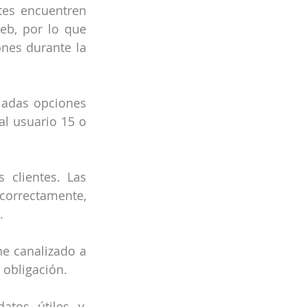
tes encuentren 
eb, por lo que 
nes durante la 
iadas opciones 
l usuario 15 o 
 clientes. Las 
correctamente, 
.
e canalizado a 
 obligación.
tos útiles y, 