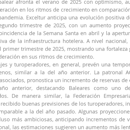
o balear afronta el verano de 2025 con optimismo, 
ración en los ritmos de crecimiento en comparación 
andemia. Exceltur anticipa una evolución positiva de
segundo trimestre de 2025, con un aumento proyect
oincidencia de la Semana Santa en abril y la apertu
iva de la infraestructura hotelera. A nivel nacional, e
l primer trimestre de 2025, mostrando una fortaleza ge
eración en sus ritmos de crecimiento.
ajes y turoperadores, en general, prevén una tempo
nos, similar a la del año anterior. La patronal AC
asociados, pronostica un incremento de reservas de en
año anterior, destacando Baleares como uno de 
idos. De manera similar, la Federación Empresaria
recibido buenas previsiones de los turoperadores, in
parable a la del año pasado. Algunas proyecciones
cluso más ambiciosas, anticipando incrementos de v
ional, las estimaciones sugieren un aumento más lento