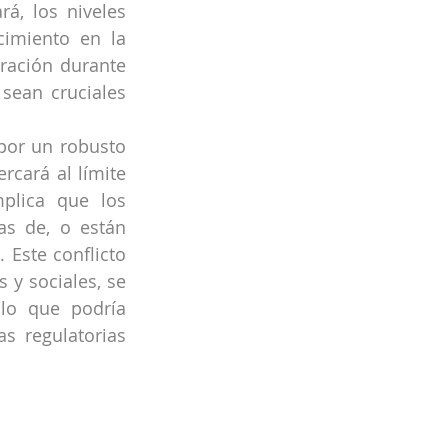
á, los niveles 
cimiento en la 
ación durante 
ean cruciales 
por un robusto 
rcará al límite 
plica que los 
s de, o están 
 Este conflicto 
y sociales, se 
lo que podría 
 regulatorias 