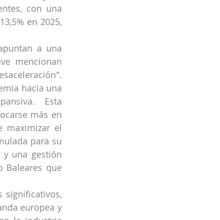
entes, con una 
13,5% en 2025, 
apuntan a una 
ave mencionan 
saceleración". 
emia hacia una 
ansiva. Esta 
focarse más en 
 maximizar el 
ulada para su 
 y una gestión 
o Baleares que 
ignificativos, 
anda europea y 