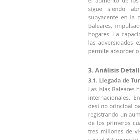
el aumento de los 
sigue siendo abr
subyacente en la 
Baleares, impulsad
hogares. La capacid
las adversidades e
permite absorber o 
3. Análisis Deta
3.1. Llegada de Tu
Las Islas Baleares 
internacionales. E
destino principal pa
registrando un aum
de los primeros cua
tres millones de vi
casi el 8% respecto