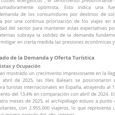
costes energéticos , el sentimiento predominante e
umadoramente optimista. Esto indica una fuerte
demanda de los consumidores por destinos de sol
a por una continua priorización de los viajes en e
ad del sector para mantener estas expectativas posi
xternas subraya la solidez de la demanda fundament
mitigar en cierta medida las presiones económicas y 
llado de la Demanda y Oferta Turística
ristas y Ocupación
han mostrado un crecimiento impresionante en la llega
n abril de 2025, las Illes Balears se posicionaron 
ra turistas internacionales en España, atrayendo al 15
ento del 13,4% en comparación con abril de 2024. E
tro meses de 2025, el archipiélago estuvo a punto d
sitantes, con 2.955.000 viajeros, lo que representa
 al mismo período del año anterior.