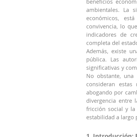
beneficios económi
ambientales. La s
económicos, está 
convivencia, lo que
indicadores de cr
completa del estado
Además, existe una
pública. Las autor
significativas y co
No obstante, una p
consideran estas 
abogando por cambi
divergencia entre l
fricción social y l
estabilidad a largo 
1. Introducción: 