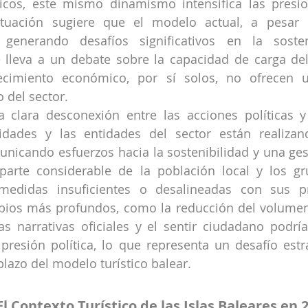
cos, este mismo dinamismo intensifica las presion
ituación sugiere que el modelo actual, a pesar 
generando desafíos significativos en la sosten
 lleva a un debate sobre la capacidad de carga del t
ecimiento económico, por sí solos, no ofrecen u
 del sector.
 clara desconexión entre las acciones políticas y 
idades y las entidades del sector están realizand
municando esfuerzos hacia la sostenibilidad y una ges
arte considerable de la población local y los grup
medidas insuficientes o desalineadas con sus pr
os más profundos, como la reducción del volumen tu
as narrativas oficiales y el sentir ciudadano podría i
a presión política, lo que representa un desafío estra
plazo del modelo turístico balear.
El Contexto Turístico de las Islas Baleares en 