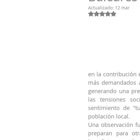
Actualizado:
12 mar
Obtuvo NaN de 5 e
en la contribución
más demandados a n
generando una pres
las tensiones soc
sentimiento de "t
población local.
Una observación fun
preparan para otr