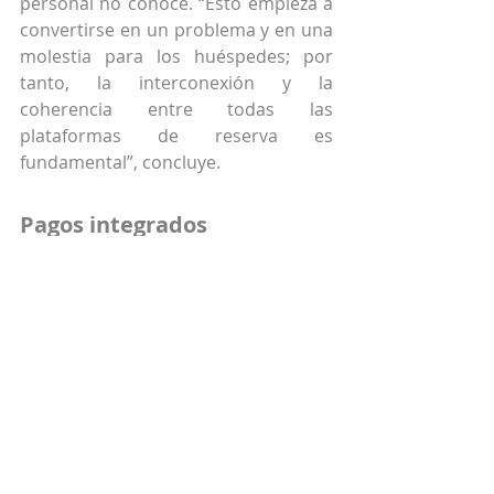
personal no conoce. “Esto empieza a 
convertirse en un problema y en una 
molestia para los huéspedes; por 
tanto, la interconexión y la 
coherencia entre todas las 
plataformas de reserva es 
fundamental”, concluye.
Pagos integrados
Si la integración entre tecnologías es 
importante, en el pago no lo va a ser 
menos. Estamos en un momento 
donde prima la agilidad en el pago, 
para que sean fluidos y más fáciles 
de procesar tanto para el huésped 
como para el hotelero.
Pagar antes de llegar beneficia tanto 
al huésped, que puede disfrutar de 
una experiencia checkout mucho 