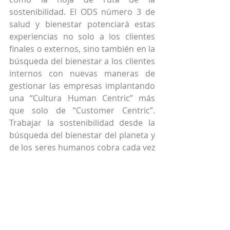
sostenibilidad. El ODS número 3 de 
salud y bienestar potenciará estas 
experiencias no solo a los clientes 
finales o externos, sino también en la 
búsqueda del bienestar a los clientes 
internos con nuevas maneras de 
gestionar las empresas implantando 
una “Cultura Human Centric” más 
que solo de “Customer Centric”. 
Trabajar la sostenibilidad desde la 
búsqueda del bienestar del planeta y 
de los seres humanos cobra cada vez 
más sentido.
Todo esto nos obliga como sector a 
repensar cómo debería ser la oferta 
turística, relacionada con la salud y el 
bienestar que cada vez está 