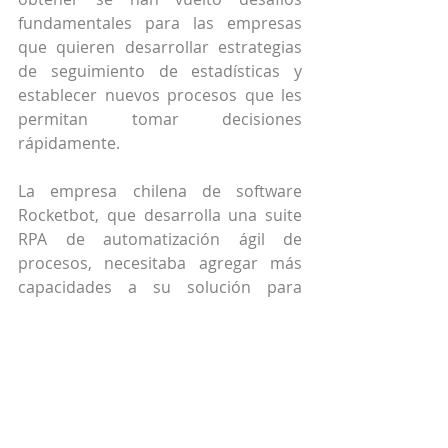
fundamentales para las empresas 
que quieren desarrollar estrategias 
de seguimiento de estadísticas y 
establecer nuevos procesos que les 
permitan tomar decisiones 
rápidamente.
La empresa chilena de software 
Rocketbot, que desarrolla una suite 
RPA de automatización ágil de 
procesos, necesitaba agregar más 
capacidades a su solución para 
obtener más y mejores datos, 
entender mejor el negocio y a sus 
clientes.
La clave está en automatizar y escalar 
procesos, y obtener datos de los 