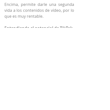
Encima, permite darle una segunda 
vida a los contenidos de vídeo, por lo 
que es muy rentable.
Entendiendo el potencial de TikTok
Respecto a la red social de moda, 
TikTok puede ser adecuada para los 
hoteles. Se ha convertido en una red 
muy prometedora, porque apela a 
un target de menor edad. Sin 
embargo, más allá de rejuvenecer la 
audiencia o apelar a nuevos y 
potenciales huéspedes, funciona 
sobre todo en los sectores de la 
moda, la belleza o la alimentación.
De acuerdo al country manager 
Iberia, «permite mostrar tus 
productos en vídeo de una forma 