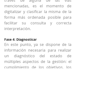
través de alguna de las vías 
mencionadas, es el momento de 
digitalizar y clasificar la misma de la 
forma más ordenada posible para 
facilitar su consulta y correcta 
interpretación.
Fase 4: Diagnosticar
En este punto, ya se dispone de la 
información necesaria para realizar 
un diagnóstico del estado de 
múltiples aspectos de la gestión: el 
cumplimiento de los objetivos, los 
roles y sus funciones, las políticas, 
etc.
Fase 5: Revisar los procedimientos
Bajo la normativa legal, la óptica de 
calidad total, los parámetros de 
reingeniería y directrices 