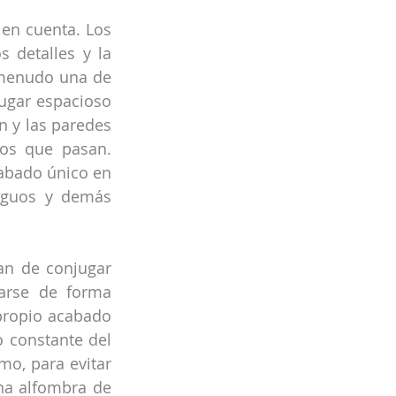
en cuenta. Los 
detalles y la 
menudo una de 
ugar espacioso 
n y las paredes 
os que pasan. 
abado único en 
iguos y demás 
an de conjugar 
arse de forma 
propio acabado 
 constante del 
o, para evitar 
na alfombra de 