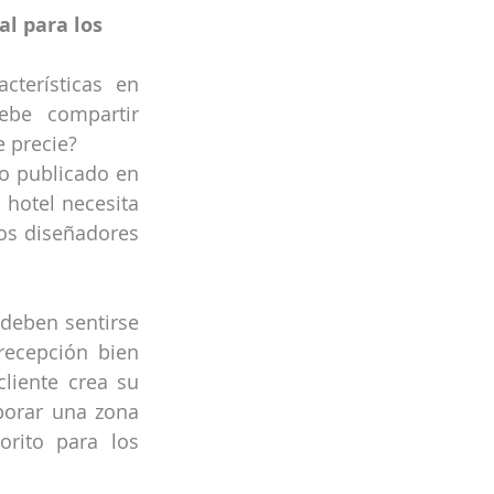
l para los 
cterísticas en 
be compartir 
e precie?
o publicado en 
 hotel necesita 
os diseñadores 
deben sentirse 
ecepción bien 
liente crea su 
porar una zona 
rito para los 