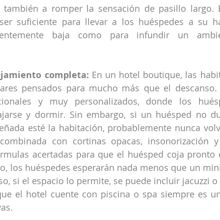
 también a romper la sensación de pasillo largo. E
ser suficiente para llevar a los huéspedes a su ha
ientemente baja como para infundir un ambie
ojamiento completa:
 En un hotel boutique, las habi
ares pensados para mucho más que el descanso. 
ncionales y muy personalizados, donde los hués
elajarse y dormir. Sin embargo, si un huésped no d
señada esté la habitación, probablemente nunca vol
combinada con cortinas opacas, insonorización y 
rmulas acertadas para que el huésped coja pronto e
ño, los huéspedes esperarán nada menos que un mini
so, si el espacio lo permite, se puede incluir jacuzzi o 
que el hotel cuente con piscina o spa siempre es un 
as.