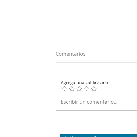
Comentarios
Agrega una calificación
El estándar y la pertenencia:
Escribir un comentario...
dos series, una lección para
la hotelería de lujo