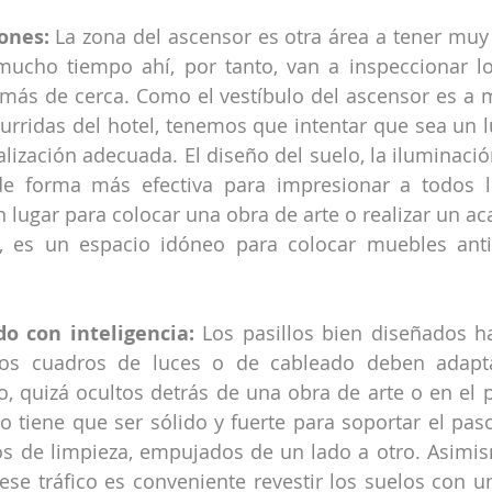
ones:
 La zona del ascensor es otra área a tener muy 
cho tiempo ahí, por tanto, van a inspeccionar los 
ás de cerca. Como el vestíbulo del ascensor es a 
rridas del hotel, tenemos que intentar que sea un l
alización adecuada. El diseño del suelo, la iluminació
 de forma más efectiva para impresionar a todos l
lugar para colocar una obra de arte o realizar un ac
z, es un espacio idóneo para colocar muebles ant
do con inteligencia:
 Los pasillos bien diseñados h
. Los cuadros de luces o de cableado deben adapt
ño, quizá ocultos detrás de una obra de arte o en el 
lo tiene que ser sólido y fuerte para soportar el paso
os de limpieza, empujados de un lado a otro. Asimism
ese tráfico es conveniente revestir los suelos con u