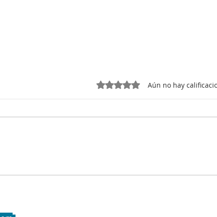
Obtuvo 0 de 5 estrellas.
Aún no hay calificaci
Mejora tu hotel con un
UP C
equipo de task force
cons
hotelero
efect
hote