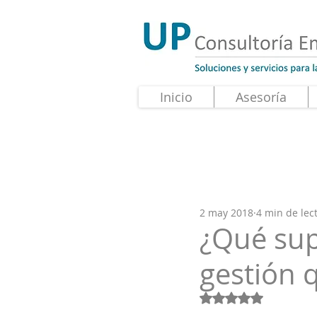
Inicio
Asesoría
2 may 2018
4 min de lec
¿Qué sup
gestión 
Obtuvo NaN de 5 e