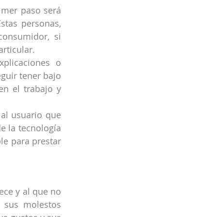
imer paso será 
stas personas, 
onsumidor, si 
rticular.
plicaciones o 
uir tener bajo 
n el trabajo y 
al usuario que 
e la tecnología 
e para prestar 
ece y al que no 
 sus molestos 