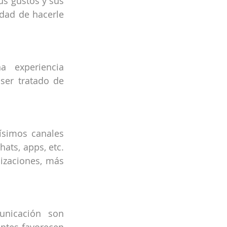
s gustos y sus 
dad de hacerle 
experiencia 
er tratado de 
simos canales 
ats, apps, etc. 
izaciones, más 
nicación son 