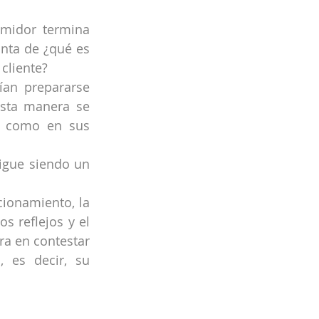
midor termina 
ta de ¿qué es 
cliente?
an prepararse 
sta manera se 
n como en sus 
igue siendo un 
ionamiento, la 
 reflejos y el 
a en contestar 
es decir, su 